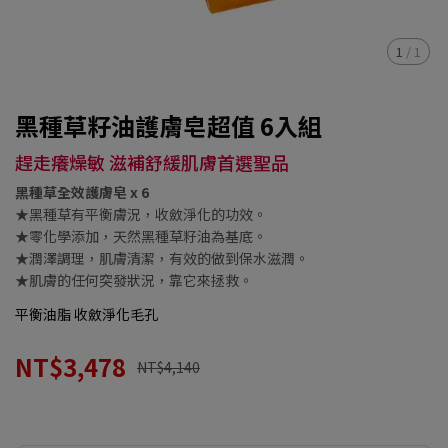
1
/
1
黑種草籽油護膚皂超值 6入組
趕走癢燥敏 滋補舒緩肌膚首選聖品
黑種草全效護膚皂 x 6
★黑種草有平衡膚況，收斂淨化的功效。
★零化學添加，天然黑種草籽油為基底。
★潤澤調理，肌膚清潔，有效的做到保水滋潤。
★肌膚的任何突發狀況，靠它來拯救。
平衡油脂 收斂淨化毛孔
NT$3,478
NT$4,140