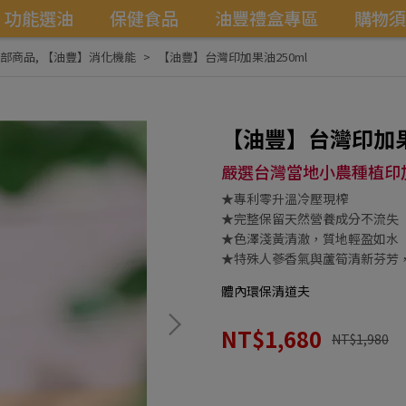
功能選油
保健食品
油豐禮盒專區
購物須
部商品
,
【油豐】消化機能
【油豐】台灣印加果油250ml
【油豐】台灣印加果
嚴選台灣當地小農種植印加果 
★專利零升溫冷壓現榨
★完整保留天然營養成分不流失
★色澤淺黃清澈，質地輕盈如水
★特殊人蔘香氣與蘆筍清新芬芳
體內環保清道夫
NT$1,680
NT$1,980