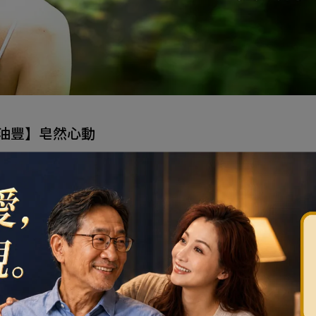
油豐】皂然心動
排序
價格
紅利折抵