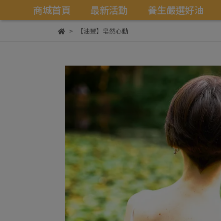
商城首頁
最新活動
養生嚴選好油
【油豐】皂然心動