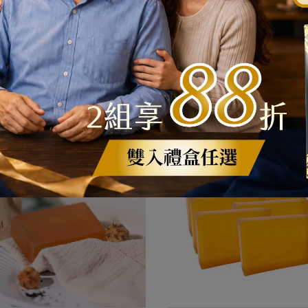
使用前請務必閱讀
溫馨提醒：商品套組相關資訊可參
沙棘油製品可能會有染色的情形，若
城單品詳細介紹。
【油豐】沙棘保養滋潤皂
沙棘果油特潤護膚皂超值 6
得肌膚出現橘黃色，是天然沙棘油的
NT$690
NT$880
NT$3,478
NT$4,140
色，是正常的，肌膚會慢慢吸收，恢
復成原本的膚色。