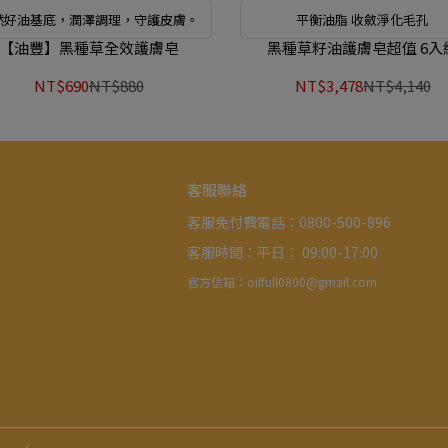
然好油基底，潤澤調理，守護皮膚。
平衡油脂 收斂淨化毛孔
【油豐】黑種草全效護膚皂
黑種草籽油護膚皂超值 6入
NT$690
NT$880
NT$3,478
NT$4,140
客服聯絡
客服免付費電話：0800-500-896
客服時間：平日： 09:00-17:00 
官方信箱：oilfull0800@gmail.com