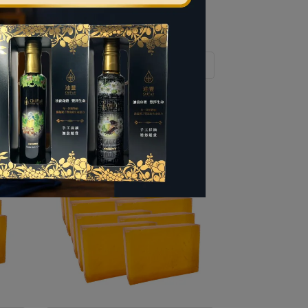
考商
溫馨提醒：商品套組相關資訊可參考商
城單品詳細介紹。
入組
沙棘果油特潤護膚皂團購 12入組
NT$6,955
NT$8,280