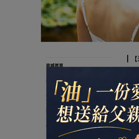
【
商城首頁
預設
最新活動
養生嚴選好油
功能選油
保健食品