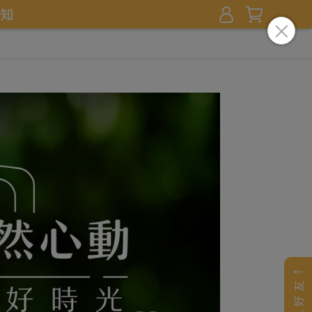
知
加入好友↑