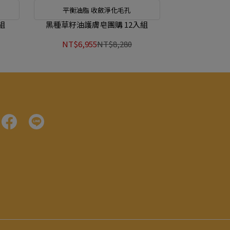
平衡油脂 收斂淨化毛孔
組
黑種草籽油護膚皂團購 12入組
NT$6,955
NT$8,280