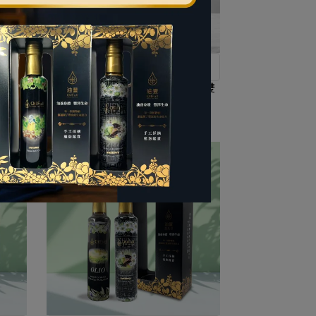
油
100%特級冷壓初榨天使橄欖油
（E.V.O.O.）
天使橄
油豐-特級冷壓初榨橄欖油 250ml雙
入禮盒組
NT$1,100
NT$1,200