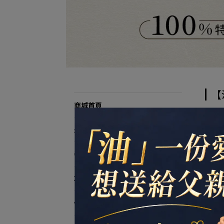
【
商城首頁
預設
最新活動
養生嚴選好油
功能選油
保健食品