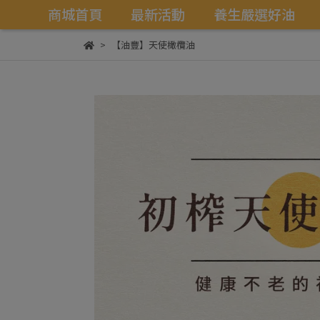
商城首頁
最新活動
養生嚴選好油
【油豐】天使橄欖油