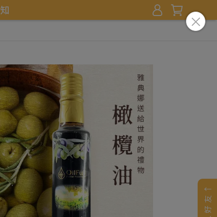
知
加入好友↑