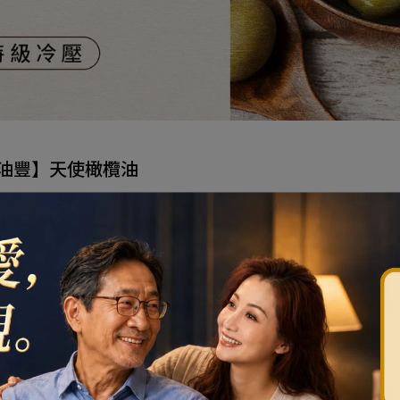
油豐】天使橄欖油
排序
價格
紅利折抵